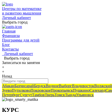
Центры по математике
и развитию мышления
Личный кабинет
Выбрать город
Главная
Франшиза
Программы для детей
Блог
Контакты
Личный кабинет
Выбрать город
Записаться
на занятия
+
+
Назад
Абакан
Бахчисарай
Бердск
Видное
Выборг
Владивосток
Волжский
Зуево
Путилково
Покровское
Прокопьевск
Пушкино
Салехард
Сам
Петербург
Сургут
Тамбов
Тверь
Томск
Тында
Ульяновск
КУРС