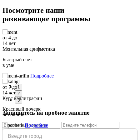
Посмотрите наши
развивающие программы
от 4 до
14 лет
Ментальная арифметика
Быстрый счет
в уме
Подробнее
от 7 до
1
14 лет
2
Курс каллиграфии
3
Красивый почерк
Запишитесь на пробное занятие
без ошибок
Подробнее
от 8 лет